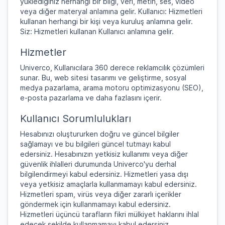
yüklediğiniz herhangi bir bilgi, veri, metin, ses, video
veya diğer materyal anlamına gelir. Kullanıcı: Hizmetleri
kullanan herhangi bir kişi veya kuruluş anlamına gelir.
Siz: Hizmetleri kullanan Kullanıcı anlamına gelir.
Hizmetler
Univerco, Kullanıcılara 360 derece reklamcılık çözümleri
sunar. Bu, web sitesi tasarımı ve geliştirme, sosyal
medya pazarlama, arama motoru optimizasyonu (SEO),
e-posta pazarlama ve daha fazlasını içerir.
Kullanıcı Sorumlulukları
Hesabınızı oluştururken doğru ve güncel bilgiler
sağlamayı ve bu bilgileri güncel tutmayı kabul
edersiniz. Hesabınızın yetkisiz kullanımı veya diğer
güvenlik ihlalleri durumunda Univerco'yu derhal
bilgilendirmeyi kabul edersiniz. Hizmetleri yasa dışı
veya yetkisiz amaçlarla kullanmamayı kabul edersiniz.
Hizmetleri spam, virüs veya diğer zararlı içerikler
göndermek için kullanmamayı kabul edersiniz.
Hizmetleri üçüncü tarafların fikri mülkiyet haklarını ihlal
edecek şekilde kullanmamayı kabul edersiniz.